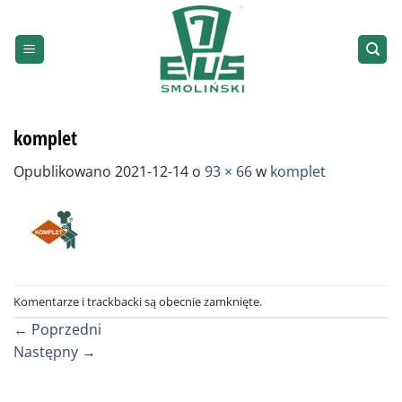
Przewiń
do
zawartości
komplet
Opublikowano
2021-12-14
o
93 × 66
w
komplet
Komentarze i trackbacki są obecnie zamknięte.
←
Poprzedni
Następny
→