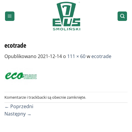
Przewiń
do
zawartości
ecotrade
Opublikowano
2021-12-14
o
111 × 60
w
ecotrade
Komentarze i trackbacki są obecnie zamknięte.
←
Poprzedni
Następny
→