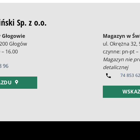
ski Sp. z o.o.
 Głogowie
Magazyn w Św
7-200 Głogów
ul. Okrężna 32,
 – 16.00
czynne: pn-pt – 
Magazyn nie pr
 96
detalicznej
74 853 62
AZDU
WSKAZ