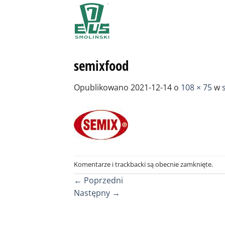
Przewiń
do
zawartości
semixfood
Opublikowano
2021-12-14
o
108 × 75
w
Komentarze i trackbacki są obecnie zamknięte.
←
Poprzedni
Następny
→