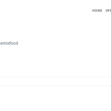
HOME
OF
semixfood