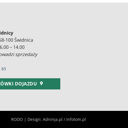
idnicy
 58-100 Świdnica
6.00 – 14.00
owadzi sprzedaży
 83
ÓWKI DOJAZDU
RODO
| Design: Adninja.pl / Infotom.pl