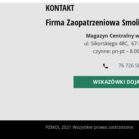
KONTAKT
Firma Zaopatrzeniowa Smoliń
Magazyn Centralny w
ul. Sikorskiego 48C, 6
czynne: pn-pt – 8.00
76 726 58
WSKAZÓWKI DOJ
PZMOL 2021 Wszystkie prawa zastrzeżone.