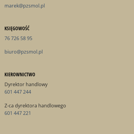
marek@pzsmol.pl
KSIĘGOWOŚĆ
76 726 58 95
biuro@pzsmol.pl
KIEROWNICTWO
Dyrektor handlowy
601 447 244
Z-ca dyrektora handlowego
601 447 221